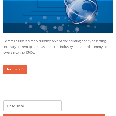
Lorem Ipsum is simply dummy text of the printing and typesetting
industry. Lorem Ipsum has been the industry’s standard dummy text
ever since the 1500s.
ler mais
Pesquisar
por: