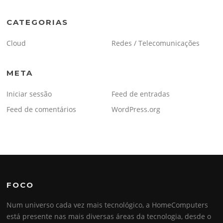
CATEGORIAS
Cloud
Redes / Telecomunicações
META
Iniciar sessão
Feed de entradas
Feed de comentários
WordPress.org
FOCO
Num universo cada vez mais tecnológico, a HomeComputers
está presente nas mais diversas áreas da tecnologia, desde o