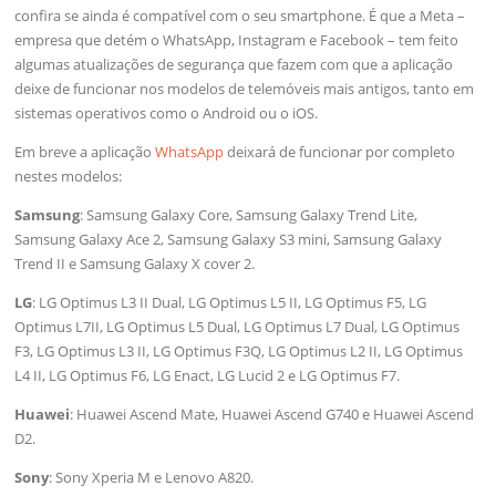
confira se ainda é compatível com o seu smartphone. É que a Meta –
empresa que detém o WhatsApp, Instagram e Facebook – tem feito
algumas atualizações de segurança que fazem com que a aplicação
deixe de funcionar nos modelos de telemóveis mais antigos, tanto em
sistemas operativos como o Android ou o iOS.
Em breve a aplicação
WhatsApp
deixará de funcionar por completo
nestes modelos:
Samsung
: Samsung Galaxy Core, Samsung Galaxy Trend Lite,
Samsung Galaxy Ace 2, Samsung Galaxy S3 mini, Samsung Galaxy
Trend II e Samsung Galaxy X cover 2.
LG
: LG Optimus L3 II Dual, LG Optimus L5 II, LG Optimus F5, LG
Optimus L7II, LG Optimus L5 Dual, LG Optimus L7 Dual, LG Optimus
F3, LG Optimus L3 II, LG Optimus F3Q, LG Optimus L2 II, LG Optimus
L4 II, LG Optimus F6, LG Enact, LG Lucid 2 e LG Optimus F7.
Huawei
: Huawei Ascend Mate, Huawei Ascend G740 e Huawei Ascend
D2.
Sony
: Sony Xperia M e Lenovo A820.