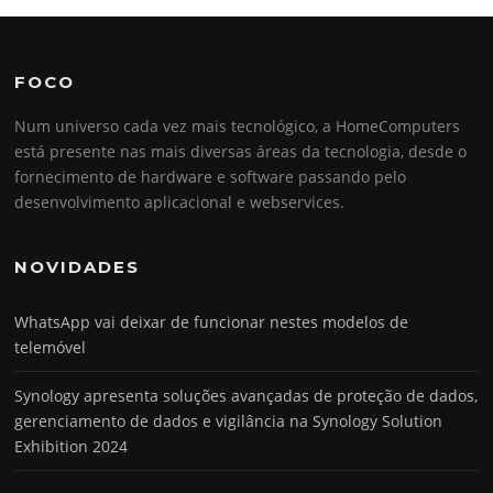
FOCO
Num universo cada vez mais tecnológico, a HomeComputers
está presente nas mais diversas áreas da tecnologia, desde o
fornecimento de hardware e software passando pelo
desenvolvimento aplicacional e webservices.
NOVIDADES
WhatsApp vai deixar de funcionar nestes modelos de
telemóvel
Synology apresenta soluções avançadas de proteção de dados,
gerenciamento de dados e vigilância na Synology Solution
Exhibition 2024