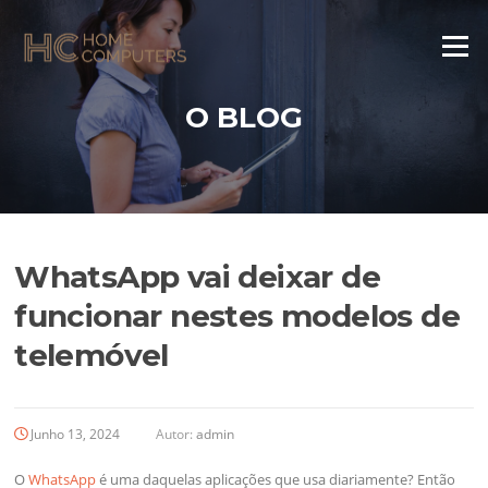
Saltar
para
Menu
o
conteúdo
O BLOG
WhatsApp vai deixar de
funcionar nestes modelos de
telemóvel
Junho 13, 2024
Autor:
admin
O
WhatsApp
é uma daquelas aplicações que usa diariamente? Então