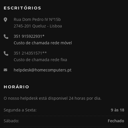
ESCRITÓRIOS
Rua Dom Pedro IV Nº15b
2745-201 Queluz - Lisboa
351 915922931*
Custo de chamada rede móvel
351 214351571**
Custo de chamada rede fixa
helpdesk@homecomputers.pt
HORÁRIO
O nosso helpdesk está disponivel 24 horas por dia.
Segunda a Sexta:
9 às 18
Sábado:
Fechado